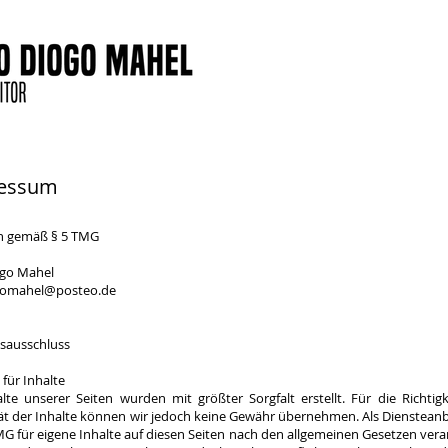
essum
n gemäß § 5 TMG
ogo Mahel
gomahel@posteo.de
sausschluss
für Inhalte
lte unserer Seiten wurden mit größter Sorgfalt erstellt. Für die Richtigk
tät der Inhalte können wir jedoch keine Gewähr übernehmen. Als Diensteanb
G für eigene Inhalte auf diesen Seiten nach den allgemeinen Gesetzen veran