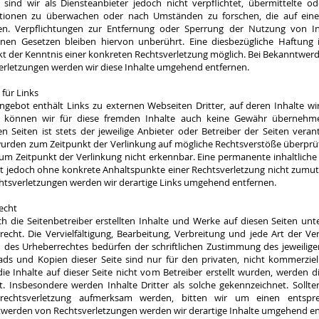
sind wir als Diensteanbieter jedoch nicht verpflichtet, übermittelte o
tionen zu überwachen oder nach Umständen zu forschen, die auf eine r
en. Verpflichtungen zur Entfernung oder Sperrung der Nutzung von 
inen Gesetzen bleiben hiervon unberührt. Eine diesbezügliche Haftung 
kt der Kenntnis einer konkreten Rechtsverletzung möglich. Bei Bekanntwe
erletzungen werden wir diese Inhalte umgehend entfernen.
für Links
ngebot enthält Links zu externen Webseiten Dritter, auf deren Inhalte wi
 können wir für diese fremden Inhalte auch keine Gewähr übernehme
en Seiten ist stets der jeweilige Anbieter oder Betreiber der Seiten verant
wurden zum Zeitpunkt der Verlinkung auf mögliche Rechtsverstöße überprüf
um Zeitpunkt der Verlinkung nicht erkennbar. Eine permanente inhaltliche 
ist jedoch ohne konkrete Anhaltspunkte einer Rechtsverletzung nicht zumu
htsverletzungen werden wir derartige Links umgehend entfernen.
echt
ch die Seitenbetreiber erstellten Inhalte und Werke auf diesen Seiten un
recht. Die Vervielfältigung, Bearbeitung, Verbreitung und jede Art der V
 des Urheberrechtes bedürfen der schriftlichen Zustimmung des jeweiligen
ds und Kopien dieser Seite sind nur für den privaten, nicht kommerziel
ie Inhalte auf dieser Seite nicht vom Betreiber erstellt wurden, werden d
t. Insbesondere werden Inhalte Dritter als solche gekennzeichnet. Sollte
rrechtsverletzung aufmerksam werden, bitten wir um einen entspr
werden von Rechtsverletzungen werden wir derartige Inhalte umgehend en