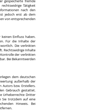
der gespeicherte fremde
echtswidrige Tätigkeit
Informationen nach den
ist jedoch erst ab dem
rden von entsprechenden
r keinen Einfluss haben.
n. Für die Inhalte der
wortlich. Die verlinkten
t. Rechtswidrige Inhalte
Kontrolle der verlinkten
tbar. Bei Bekanntwerden
terliegen dem deutschen
erwertung außerhalb der
 Autors bzw. Erstellers.
len Gebrauch gestattet.
ie Urheberrechte Dritter
n Sie trotzdem auf eine
echenden Hinweis. Bei
tfernen.